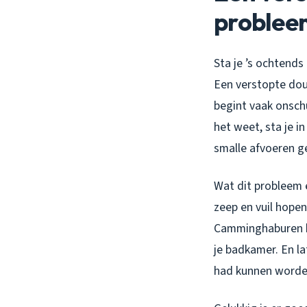
problee
Sta je ’s ochtends
Een verstopte dou
begint vaak onsch
het weet, sta je i
smalle afvoeren ge
Wat dit probleem e
zeep en vuil hopen
Camminghaburen ka
je badkamer. En la
had kunnen worde