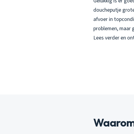
Gelukkig is er go
doucheputje grote
afvoer in topcondi
problemen, maar g
Lees verder en on
Waarom 