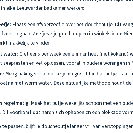
ie in elke Leeuwarder badkamer werken:
efje:
Plaats een afvoerzeefje over het doucheputje. Dit vang
afvoer in gaan. Zeefjes zijn goedkoop en in winkels in de Ni
kt makkelijk te vinden.
t water:
Giet eens per week een emmer heet (niet kokend) 
pt zeepresten en vet oplossen, vooral in oudere woningen in N
n:
Meng baking soda met azijn en giet dit in het putje. Laat 
poel na met warm water. Deze natuurlijke methode houdt de a
n regelmatig:
Maak het putje wekelijks schoon met een oude
. Dit voorkomt dat haren zich ophopen en een blokkade vor
 te passen, blijft je doucheputje langer vrij van verstoppinge