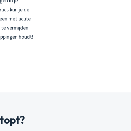
gen in je
ucs kun je de
leen met acute
te vermijden.
oppingen houdt!
topt?