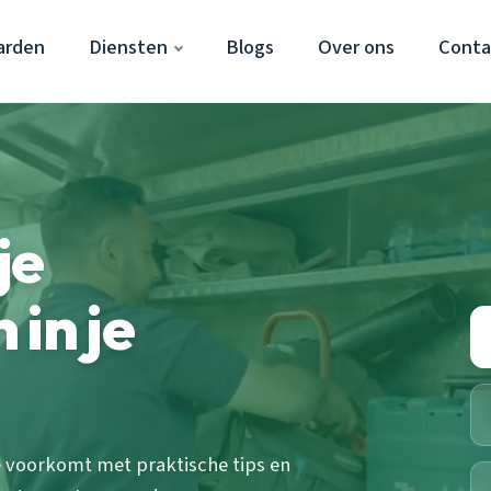
arden
Diensten
Blogs
Over ons
Conta
je
in je
e voorkomt met praktische tips en