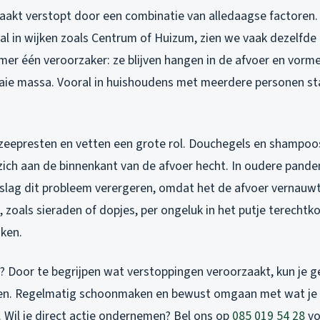
aakt verstopt door een combinatie van alledaagse factoren.
al in wijken zoals Centrum of Huizum, zien we vaak dezelfd
mer één veroorzaker: ze blijven hangen in de afvoer en vor
aie massa. Vooral in huishoudens met meerdere personen st
zeepresten en vetten een grote rol. Douchegels en shampoos
zich aan de binnenkant van de afvoer hecht. In oudere panden
nslag dit probleem verergeren, omdat het de afvoer vernauwt
 zoals sieraden of dopjes, per ongeluk in het putje terecht
ken.
 Door te begrijpen wat verstoppingen veroorzaakt, kun je g
n. Regelmatig schoonmaken en bewust omgaan met wat je a
. Wil je direct actie ondernemen? Bel ons op
085 019 54 28
vo