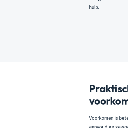
hulp.
Praktisc
voorko
Voorkomen is bete
eenvoudige gewoon