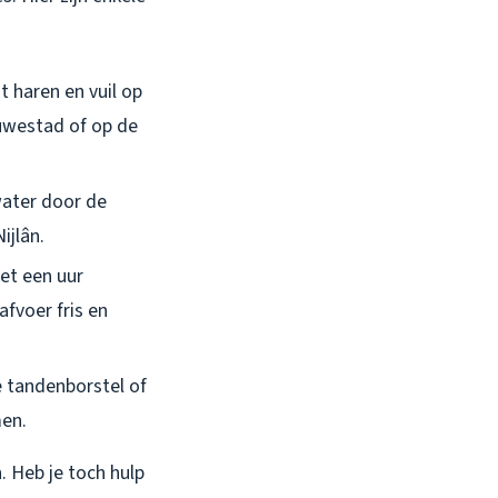
t haren en vuil op
euwestad of op de
water door de
ijlân.
het een uur
fvoer fris en
 tandenborstel of
men.
n. Heb je toch hulp