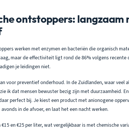
sche ontstoppers: langzaam
f
oppers werken met enzymen en bacteriën die organisch mater
raag, maar de effectiviteit ligt rond de 86% volgens recente 
adigen je leidingen niet.
aan voor preventief onderhoud. In de Zuidlanden, waar veel al
n, zie ik dat mensen bewuster bezig zijn met duurzaamheid. E
daar perfect bij. Je kiest een product met anionogene opper
‘s avonds in de afvoer, en laat het een nacht werken.
n €15 en €25 per liter, wat vergelijkbaar is met chemische var