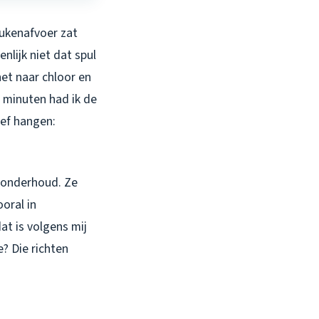
eukenafvoer zat
nlijk niet dat spul
het naar chloor en
 minuten had ik de
eef hangen:
londerhoud. Ze
oral in
t is volgens mij
? Die richten