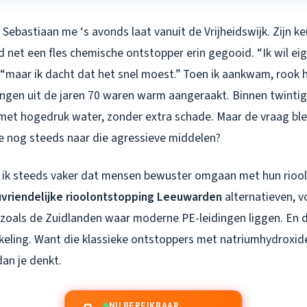
Sebastiaan me ‘s avonds laat vanuit de Vrijheidswijk. Zijn k
ad net een fles chemische ontstopper erin gegooid. “Ik wil eige
j, “maar ik dacht dat het snel moest.” Toen ik aankwam, rook 
ingen uit de jaren 70 waren warm aangeraakt. Binnen twintig
 met hogedruk water, zonder extra schade. Maar de vraag bl
 nog steeds naar die agressieve middelen?
 ik steeds vaker dat mensen bewuster omgaan met hun rioo
uvriendelijke rioolontstopping Leeuwarden
alternatieven, vo
oals de Zuidlanden waar moderne PE-leidingen liggen. En da
eling. Want die klassieke ontstoppers met natriumhydroxide
an je denkt.
NU BEREIKBAAR