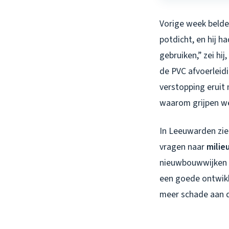
Vorige week belde 
potdicht, en hij h
gebruiken,” zei hi
de PVC afvoerleid
verstopping eruit
waarom grijpen we
In Leeuwarden zie
vragen naar
milie
nieuwbouwwijken z
een goede ontwikk
meer schade aan d