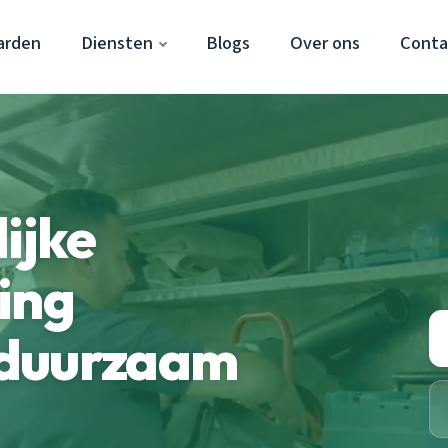
arden
Diensten
Blogs
Over ons
Conta
ijke
ing
 duurzaam