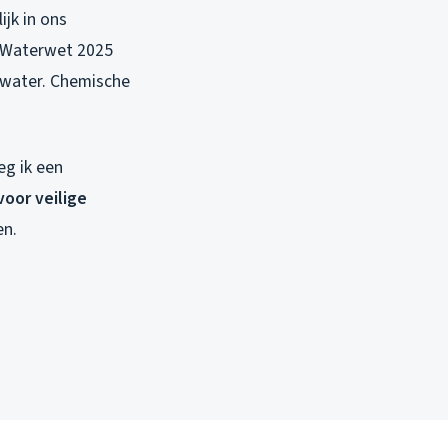
ijk in ons
e Waterwet 2025
tewater. Chemische
eg ik een
voor veilige
en.