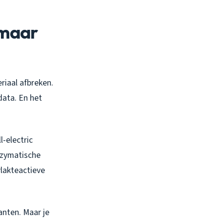
 maar
iaal afbreken.
data. En het
l-electric
nzymatische
vlakteactieve
ianten. Maar je