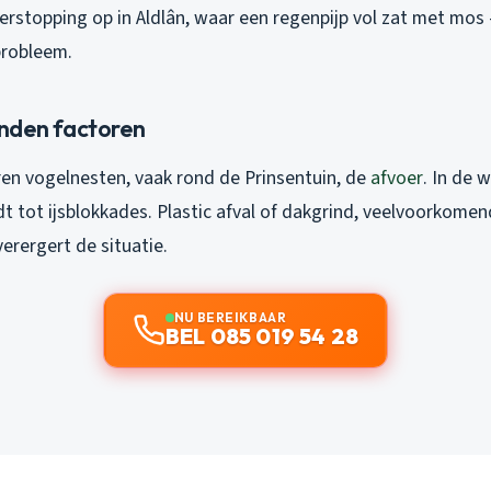
rstopping op in Aldlân, waar een regenpijp vol zat met mos 
robleem.
nden factoren
ren vogelnesten, vaak rond de Prinsentuin, de
afvoer
. In de 
idt tot ijsblokkades. Plastic afval of dakgrind, veelvoorkome
verergert de situatie.
NU BEREIKBAAR
BEL 085 019 54 28