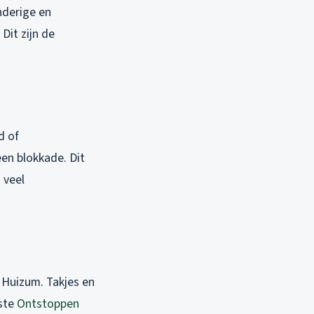
nderige en
Dit zijn de
d of
en blokkade. Dit
 veel
s Huizum. Takjes en
oste
Ontstoppen