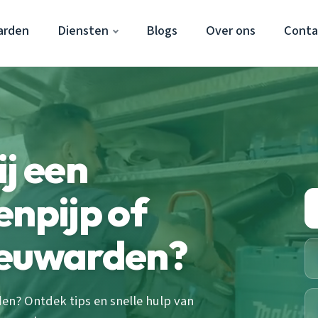
arden
Diensten
Blogs
Over ons
Conta
ij een
enpijp of
eeuwarden?
en? Ontdek tips en snelle hulp van