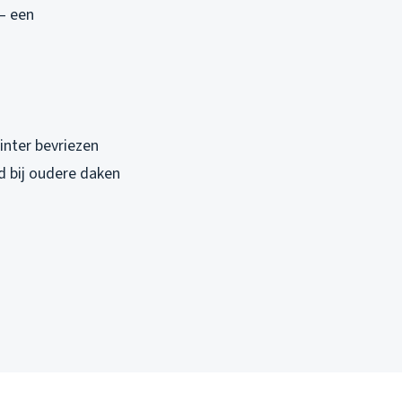
– een
winter bevriezen
nd bij oudere daken