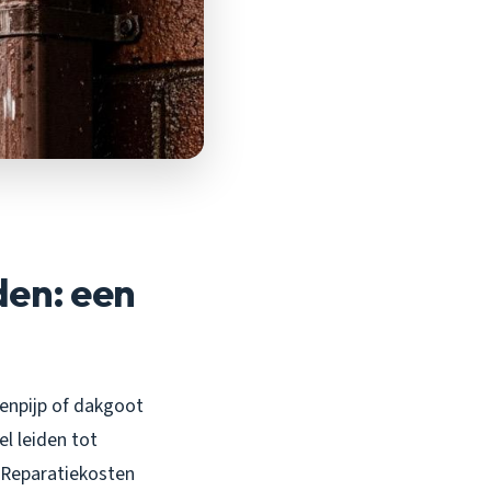
en: een
genpijp of dakgoot
el leiden tot
. Reparatiekosten