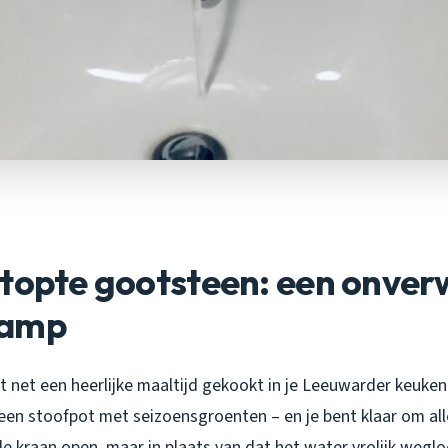
stopte gootsteen: een onve
ramp
ebt net een heerlijke maaltijd gekookt in je Leeuwarder keuke
een stoofpot met seizoensgroenten – en je bent klaar om all
de kraan open, maar in plaats van dat het water vrolijk wegloop