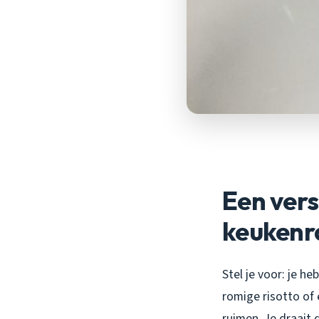
Een ver
keuken
Stel je voor: je h
romige risotto of 
ruimen. Je draait 