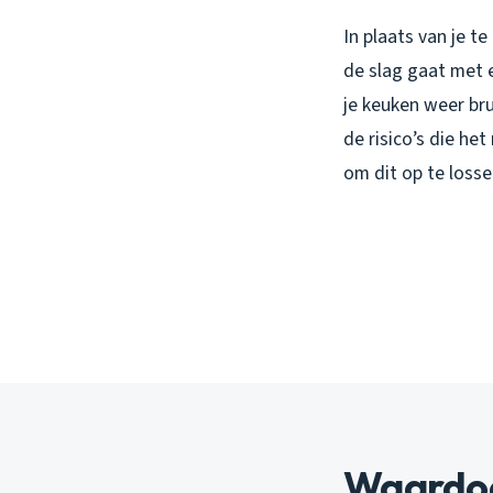
In plaats van je t
de slag gaat met e
je keuken weer br
de risico’s die h
om dit op te losse
Waardoo