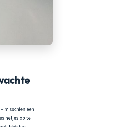
rwachte
n – misschien een
es netjes op te
t, blijft het