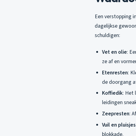
Een verstopping in
dagelijkse gewoont
schuldigen:
Vet en olie
: Ee
ze af en vorme
Etenresten
: K
de doorgang af
Koffiedik
: Het
leidingen sneak
Zeepresten
: A
Vuil en pluisjes
blokkade.