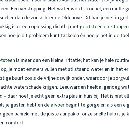
teen. Een verstopping! Het water wordt troebel, een muffe ge
sneller dan de zon achter de Oldehove. Dit had je niet in ge
ukkig is er een oplossing dichtbij met
gootsteen ontstoppen
ken hoe je dit probleem kunt tackelen én hoe je het in de to
otsteen
is meer dan een kleine irritatie; het kan je hele routi
 op, je moet emmers vullen met stilstaand water en in het e
ustige buurt zoals de Vrijheidswijk onder, waardoor je zorgv
achte waterschade krijgen. Leeuwarden heeft al genoeg wa
 – daar hoef je echt geen extra plas in huis bij. Het is niet a
ls je gasten hebt en de
afvoer
begint te gorgelen als een ei
 geen paniek: met de juiste aanpak of onze snelle hulp is je
 en comfort.