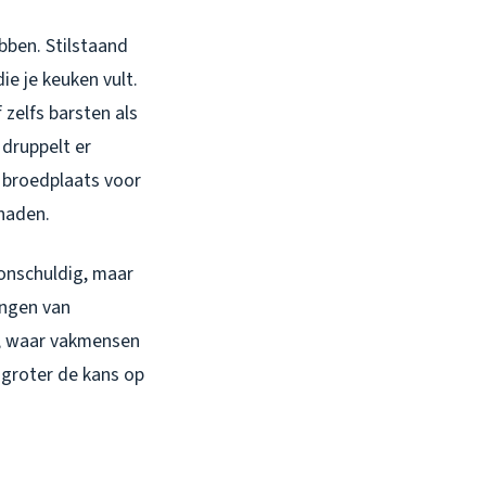
bben. Stilstaand
ie je keuken vult.
 zelfs barsten als
 druppelt er
n broedplaats voor
chaden.
 onschuldig, maar
angen van
n, waar vakmensen
 groter de kans op