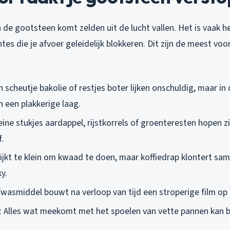
 de gootsteen komt zelden uit de lucht vallen. Het is vaak h
es die je afvoer geleidelijk blokkeren. Dit zijn de meest v
n scheutje bakolie of restjes boter lijken onschuldig, maar in
n een plakkerige laag.
leine stukjes aardappel, rijstkorrels of groenteresten hopen z
.
 lijkt te klein om kwaad te doen, maar koffiedrap klontert sa
y.
fwasmiddel bouwt na verloop van tijd een stroperige film op i
: Alles wat meekomt met het spoelen van vette pannen kan 