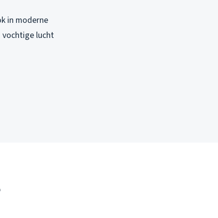
ok in moderne
 vochtige lucht
e