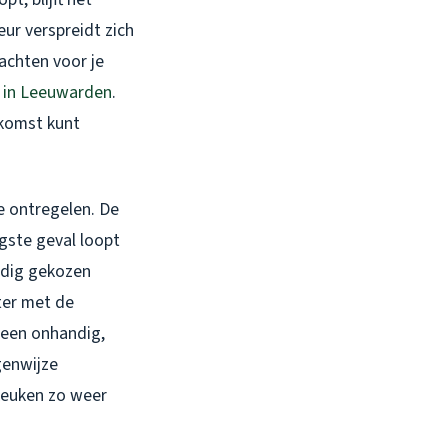
ur verspreidt zich
dachten voor je
 in Leeuwarden
.
ekomst kunt
ne ontregelen. De
rgste geval loopt
uldig gekozen
ter met de
lleen onhandig,
genwijze
 keuken zo weer