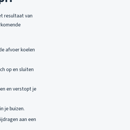
et resultaat van
oorkomende
 de afvoer koelen
ich op en sluiten
men en verstopt je
n je buizen.
bijdragen aan een