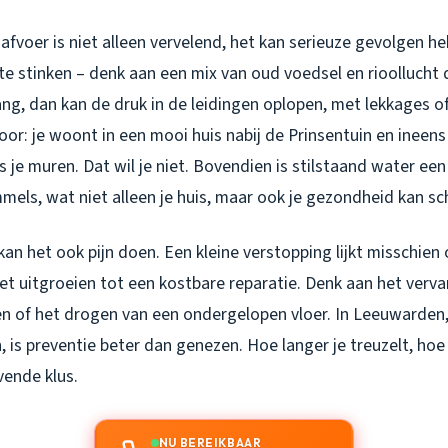
fvoer is niet alleen vervelend, het kan serieuze gevolgen he
te stinken – denk aan een mix van oud voedsel en rioollucht d
ang, dan kan de druk in de leidingen oplopen, met lekkages of
 voor: je woont in een mooi huis nabij de Prinsentuin en ineens
 je muren. Dat wil je niet. Bovendien is stilstaand water ee
mels, wat niet alleen je huis, maar ook je gezondheid kan s
 kan het ook pijn doen. Een kleine verstopping lijkt misschien
het uitgroeien tot een kostbare reparatie. Denk aan het verv
n of het drogen van een ondergelopen vloer. In Leeuwarde
, is preventie beter dan genezen. Hoe langer je treuzelt, hoe
vende klus.
NU BEREIKBAAR