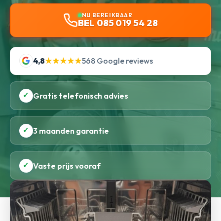
NU BEREIKBAAR
BEL 085 019 54 28
4,8
★★★★★
568 Google reviews
✓
Gratis telefonisch advies
✓
3 maanden garantie
✓
Vaste prijs vooraf