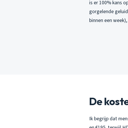
is er 100% kans op
gorgelende geluid
binnen een week), 
De kost
Ik begrijp dat me
en €195, terwijl H