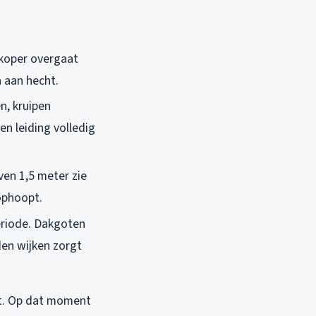
 koper overgaat
 aan hecht.
n, kruipen
en leiding volledig
ven 1,5 meter zie
 ophoopt.
eriode. Dakgoten
den wijken zorgt
mt. Op dat moment