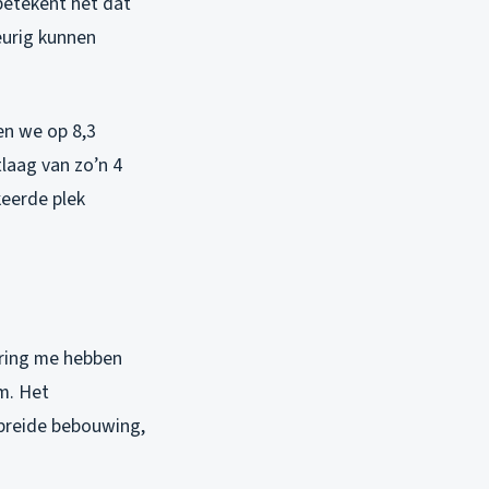
 betekent het dat
eurig kunnen
en we op 8,3
laag van zo’n 4
keerde plek
varing me hebben
m. Het
spreide bebouwing,