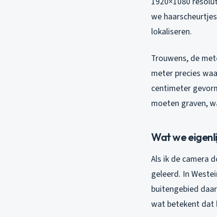
1920×1080 resoluti
we haarscheurtjes
lokaliseren.
Trouwens, de meter
meter precies waa
centimeter gevorm
moeten graven, wa
Wat we eigenlij
Als ik de camera d
geleerd. In Weste
buitengebied daar 
wat betekent dat 