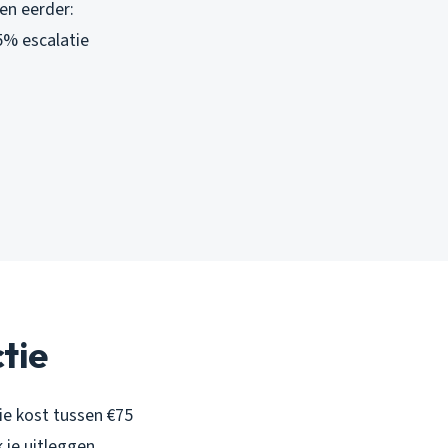
en eerder:
5% escalatie
tie
ie kost tussen €75
 je uitleggen