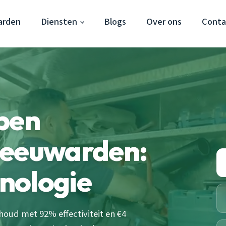
arden
Diensten
Blogs
Over ons
Conta
pen
Leeuwarden:
nologie
oud met 92% effectiviteit en €4