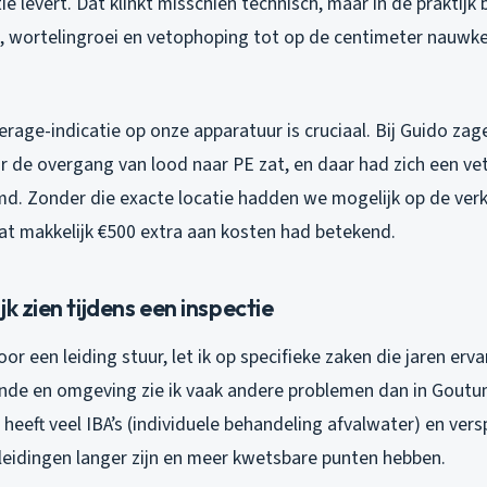
e levert. Dat klinkt misschien technisch, maar in de praktijk
, wortelingroei en vetophoping tot op de centimeter nauwk
age-indicatie op onze apparatuur is cruciaal. Bij Guido zag
r de overgang van lood naar PE zat, en daar had zich een vet
d. Zonder die exacte locatie hadden we mogelijk op de ver
t makkelijk €500 extra aan kosten had betekend.
k zien tijdens een inspectie
oor een leiding stuur, let ik op specifieke zaken die jaren er
inde en omgeving zie ik vaak andere problemen dan in Goutu
heeft veel IBA’s (individuele behandeling afvalwater) en ver
leidingen langer zijn en meer kwetsbare punten hebben.