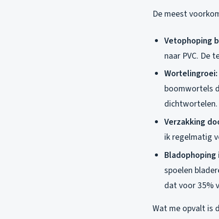
De meest voorkom
Vetophoping b
naar PVC. De t
Wortelingroei:
boomwortels doo
dichtwortelen.
Verzakking doo
ik regelmatig v
Bladophoping 
spoelen blader
dat voor 35% v
Wat me opvalt is 