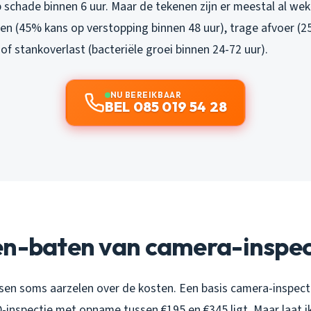
 schade binnen 6 uur. Maar de tekenen zijn er meestal al wek
en (45% kans op verstopping binnen 48 uur), trage afvoer (2
of stankoverlast (bacteriële groei binnen 24-72 uur).
NU BEREIKBAAR
BEL 085 019 54 28
en-baten van camera-inspec
nsen soms aarzelen over de kosten. Een basis camera-inspect
D-inspectie met opname tussen €195 en €345 ligt. Maar laat ik