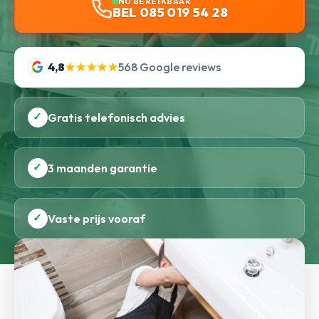
NU BEREIKBAAR
BEL 085 019 54 28
4,8
★★★★★
568 Google reviews
✓
Gratis telefonisch advies
✓
3 maanden garantie
✓
Vaste prijs vooraf