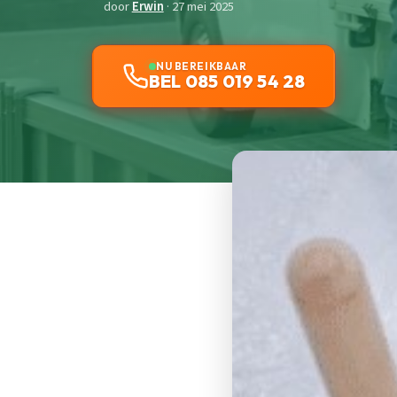
door
Erwin
· 27 mei 2025
NU BEREIKBAAR
BEL 085 019 54 28