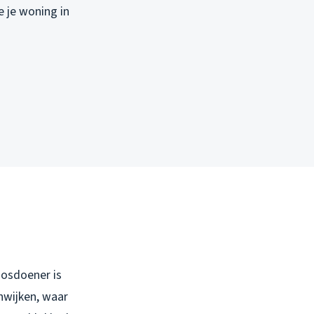
 je woning in
oosdoener is
nwijken, waar