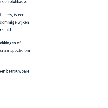
n een blokkade.
luiers, is een
In sommige wijken
rzaakt.
zakkingen of
mera-inspectie om
 een betrouwbare