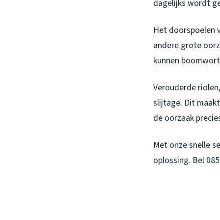
dagelijks wordt g
Het doorspoelen va
andere grote oorza
kunnen boomwortel
Verouderde riolen,
slijtage. Dit maa
de oorzaak precies
Met onze snelle s
oplossing. Bel
085