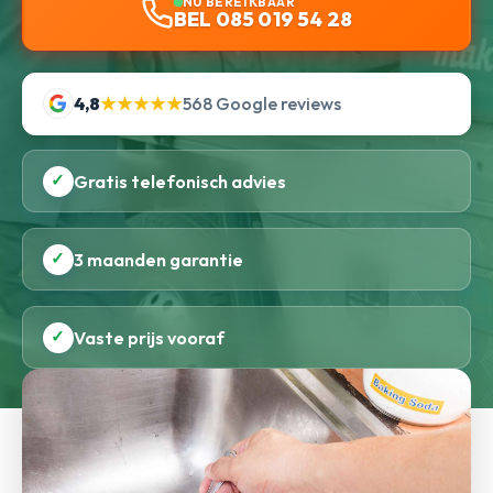
NU BEREIKBAAR
BEL 085 019 54 28
4,8
★★★★★
568 Google reviews
✓
Gratis telefonisch advies
✓
3 maanden garantie
✓
Vaste prijs vooraf