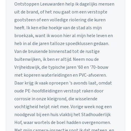
Ontstoppen Leeuwarden help ik dagelijks mensen
uit de brand, of het nou gaat om een verstopte
gootsteen of een volledige riolering die kuren
heeft. Ik ken elke hoekje van de stad als mijn
broekzak, want ik woon hier al mijn hele leven en
heb in al die jaren talloze spoedklussen gedaan.
Van de bruisende binnenstad tot de rustige
buitenwijken, ik ben er altijd. Neem nou de
Vrijheidswijk, die typische jaren '60 en '70-bouw
met koperen waterleidingen en PVC-afvoeren.
Daar krijg ik vaak oproepen 's avonds laat, omdat
oude PE-hoofdleidingen verstopt raken door
corrosie in onze kleigrond, die wisselende
vochtigheid helpt niet mee. Vorige week nog een
noodgeval bij een huis vlakbij het Stadhouderlijk
Hof, waar wortels de boel hadden overgenomen.
Met mijn camera-inspectie spot ik dat meteen, en