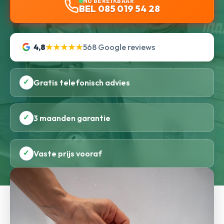
NU BEREIKBAAR
BEL 085 019 54 28
4,8
★★★★★
568 Google reviews
✓
Gratis telefonisch advies
✓
3 maanden garantie
✓
Vaste prijs vooraf