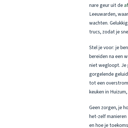
nare geur uit de
a
Leeuwarden, waar j
wachten. Gelukkig 
trucs, zodat je sn
Stel je voor: je be
bereiden na een w
niet wegloopt. Je 
gorgelende geluide
tot een overstrom
keuken in Huizum,
Geen zorgen, je ho
het-zelf manieren 
en hoe je toekomst