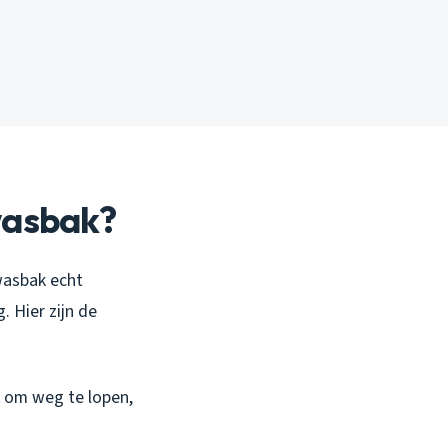
 wasbak?
 wasbak echt
. Hier zijn de
t om weg te lopen,