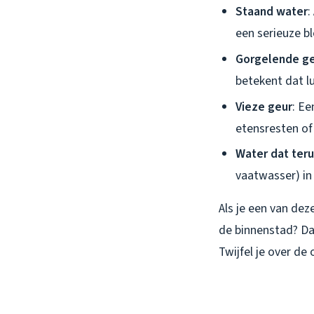
Staand water
:
een serieuze b
Gorgelende ge
betekent dat l
Vieze geur
: Ee
etensresten of
Water dat ter
vaatwasser) i
Als je een van dez
de binnenstad? Da
Twijfel je over de