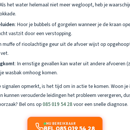
 Als het water helemaal niet meer wegloopt, heb je waarschij
lokkade.
luiden
: Hoor je bubbels of gorgelen wanneer je de kraan ope
ucht vastzit door een verstopping.
n muffe of rioolachtige geur uit de afvoer wijst op opgehoopt
 vet.
ugkomt
: In ernstige gevallen kan water uit andere afvoeren (
n je wasbak omhoog komen.
e signalen opmerkt, is het tijd om in actie te komen. Woon je
n kunnen verouderde leidingen het probleem verergeren, dus
 oorzaak? Bel ons op
085 019 54 28
voor een snelle diagnose.
NU BEREIKBAAR
BEL 085 019 54 28