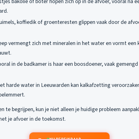
stjes bakolie of boter hopen zich op in de afvoer, vooral na e
ard.
ruimels, koffiedik of groenteresten glippen vaak door de afvoe
Zeep vermengt zich met mineralen in het water en vormt een k
auwt.
Vooral in de badkamer is haar een boosdoener, vaak gemeng
Het harde water in Leeuwarden kan kalkafzetting veroorzake
belemmert.
 te begrijpen, kun je niet alleen je huidige probleem aanpa
t je afvoer in de toekomst.