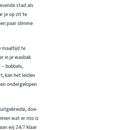
uisende stad als
 je op zit te
en paar slimme
e maaltijd te
r in je wasbak
 – bubbels,
t, kan het leiden
 een ondergelopen
 uitgebreide, doe-
nnen wat er mis is
an wij 24/7 klaar