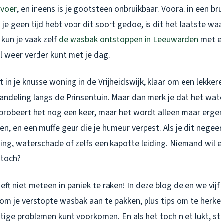
fvoer
, en ineens is je gootsteen onbruikbaar. Vooral in een br
e geen tijd hebt voor dit soort gedoe, is dit het laatste waar
kun je vaak zelf
de wasbak ontstoppen in Leeuwarden
met e
el weer verder kunt met je dag.
nt in je knusse woning in de Vrijheidswijk, klaar om een lekker
andeling langs de Prinsentuin. Maar dan merk je dat het wate
probeert het nog een keer, maar het wordt alleen maar erger
n, en een muffe geur die je humeur verpest. Als je dit negeer
ing, waterschade of zelfs een kapotte leiding. Niemand wil
 toch?
eft niet meteen in paniek te raken! In deze blog delen we vijf
om je verstopte wasbak aan te pakken, plus tips om te herke
ige problemen kunt voorkomen. En als het toch niet lukt, sta