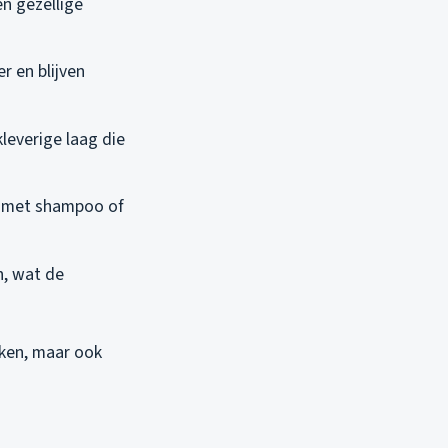
en gezellige
r en blijven
leverige laag die
d met shampoo of
n, wat de
kken, maar ook