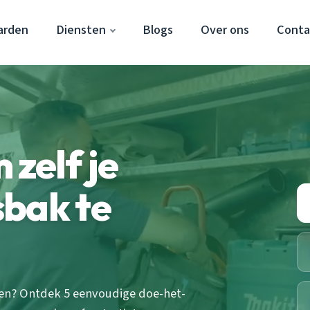
arden
Diensten
Blogs
Over ons
Conta
zelf je
sbak te
en? Ontdek 5 eenvoudige doe-het-