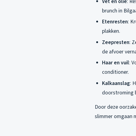
Vet en olie
: Re
brunch in Bilga
Etenresten
: K
plakken.
Zeepresten
: 
de afvoer vern
Haar en vuil
: 
conditioner.
Kalkaanslag
: 
doorstroming 
Door deze oorzaken
slimmer omgaan me